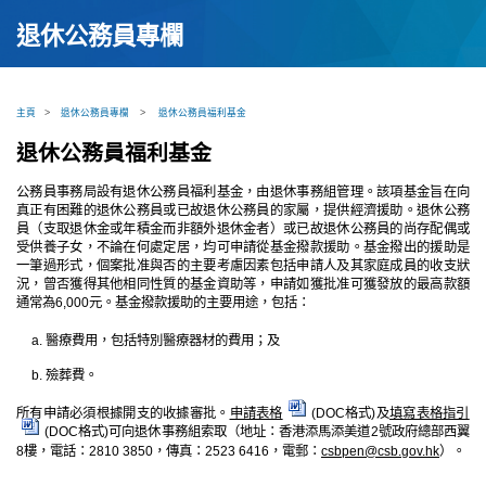
退休公務員專欄
主頁
>
退休公務員專欄
>
退休公務員福利基金
退休公務員福利基金
公務員事務局設有退休公務員福利基金，由退休事務組管理。該項基金旨在向
真正有困難的退休公務員或已故退休公務員的家屬，提供經濟援助。退休公務
員（支取退休金或年積金而非額外退休金者）或已故退休公務員的尚存配偶或
受供養子女，不論在何處定居，均可申請從基金撥款援助。基金撥出的援助是
一筆過形式，個案批准與否的主要考慮因素包括申請人及其家庭成員的收支狀
況，曾否獲得其他相同性質的基金資助等，申請如獲批准可獲發放的最高款額
通常為6,000元。基金撥款援助的主要用途，包括：
醫療費用，包括特別醫療器材的費用；及
殮葬費。
所有申請必須根據開支的收據審批。
申請表格
(DOC格式)及
填寫表格指引
(DOC格式)可向退休事務組索取（地址：香港添馬添美道2號政府總部西翼
8樓，電話：2810 3850，傳真：2523 6416，電郵：
csbpen@csb.gov.hk
）。