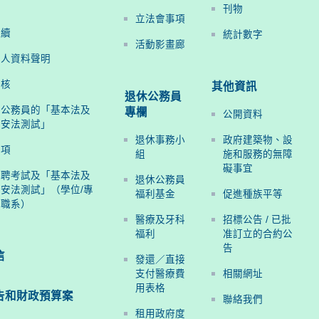
刊物
立法會事項
手續
統計數字
活動影畫廊
個人資料聲明
評核
其他資訊
退休公務員
聘公務員的「基本法及
專欄
公開資料
國安法測試」
退休事務小
政府建築物、設
事項
組
施和服務的無障
礙事宜
招聘考試及「基本法及
退休公務員
安法測試」（學位/專
福利基金
促進種族平等
度職系）
醫療及牙科
招標公告 / 已批
福利
准訂立的合約公
告
信
發還／直接
支付醫療費
相關網址
用表格
告和
財政預算案
聯絡我們
租用政府度