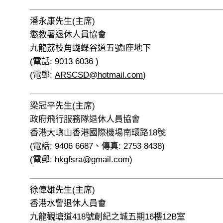
潘永康先生(主席)
懲教署退休人員協會
九龍荔枝角蝴蝶谷道五號I座地下
(電話: 9013 6036 )
(電郵:
ARSCSD@hotmail.com
)
梁冠平先生(主席)
政府飛行服務隊退休人員協會
香港大嶼山香港國際機場南環路18號
(電話: 9406 6687、傳真: 2753 8438)
(電郵:
hkgfsra@gmail.com
)
徐偉雄先生(主席)
香港水警退休人員會
九龍觀塘道418號創紀之城五期16樓12B室