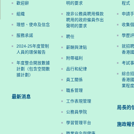
歡迎辭
明的要求
程式
組織
按非公務員聘用條款
申請
聘用的政府僱員作出
理想、使命及信念
收集
聲明的要求
服務承諾
學歷
聘任
2024-25年度管制
就招
薪酬與津貼
人員的環保報告
香港
附帶福利
年度整合開放數據
考試
計劃（包含空間數
品行和紀律
綜合
據計劃）
員工關係
香港國
業程
職系管理
最新消息
工作表現管理
局長的
公務員學院
學習管理平台
施政報
職業安全與健康