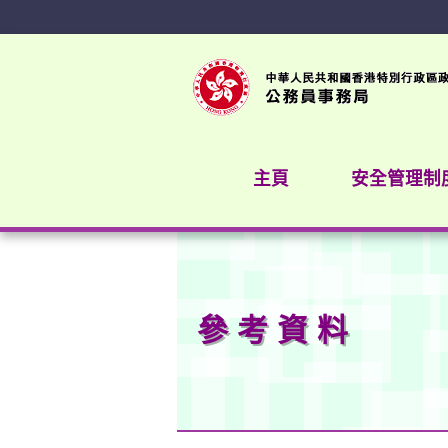
主頁
安全管理制
參 考 資 料