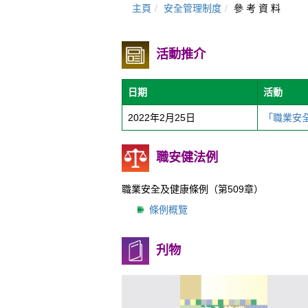
主頁
安全管理制度
參 考 資 料
活動推介
日期
活動
2022年2月25日
「職業安
職安健法例
職業安全及健康條例（第509章）
條例概覽
刋物