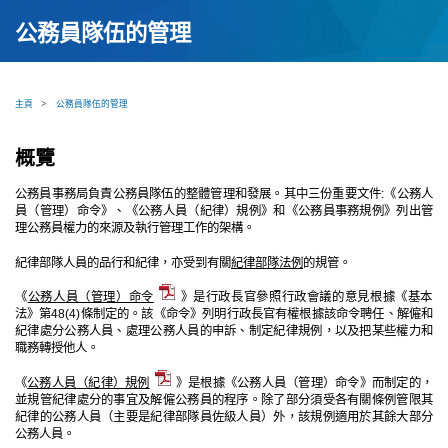
公務員隊伍的管理
主頁
>
公務員隊伍的管理
概覽
公務員事務局負責公務員隊伍的整體管理和發展。其中三份重要文件:《公務人
員（管理）命令》、《公務人員（紀律）規例》和《公務員事務規例》列出管
理公務員權力的來源及執行管理工作的架構。
紀律部隊人員的品行和紀律，亦受到有關
紀律部隊法例
的規管。
《
公務人員（管理）命令
》是行政長官參照行政會議的意見根據《基本
法》第48(4)條制定的。該《命令》列明行政長官有權根據該命令聘任、解僱和
紀律處分公務人員、處理公務人員的申訴、制定紀律規例，以及把某些權力和
職務轉授他人。
《
公務人員（紀律）規例
》是根據《公務人員（管理）命令》而制定的，
並規管紀律處分的事宜及解僱公務員的程序。除了部分須受各有關條例管限其
紀律的公務人員（主要是紀律部隊員佐級人員）外，該規例適用於其餘大部分
公務人員。