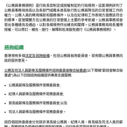
《公務員事務規例》是行政長官制定或授權制定的行政規例。這套規例詳列了
公務員事務局局長以及各部門或職系首長執行對公務員隊伍的日常管理工作的
權力、公務人員的聘用條款和服務條件，以及在紀律和工作表現方面應該符合
的標準，是管職雙方在公務員的日常管理上主要的參考依據。公務員事務局會
發出各種通告及通函，以對各條規例作出補充和闡釋。公務員事務局局長獲得
授權，可以修訂、補充、施行、解釋和批准豁免遵行《公務員事務規例》。
諮詢組織
香港現有多個
法定及諮詢組織
，包括公務員敍用委員會，就有關公務員事務向
政府提供意見。
公務及司法人員薪俸及服務條件諮詢委員會聯合秘書處
(以下簡稱"薪諮會聯合秘
書處")為以下四個諮詢組織提供專責支援服務:
公務員薪俸及服務條件常務委員會;
紀律人員薪俸及服務條件常務委員會;
首長級薪俸及服務條件常務委員會;以及
司法人員薪俸及服務條件常務委員會。
該四個諮詢委員會分別就非首長級公務員、紀律人員、首長級及司法人員的薪
酬、服務條件及薪俸結構的原則和措施，向行政長官提供意見及建議。