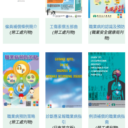
僱員補償條例簡介
工傷索償五部曲
職業病的認識及預防
(勞工處刋物)
(勞工處刋物)
(職業安全健康局刋
物)
職業病預防策略
診斷應呈報職業病指
例須補償的職業病指
(勞工處刋物)
引
南
(只有英文版)
(勞工處刋物)