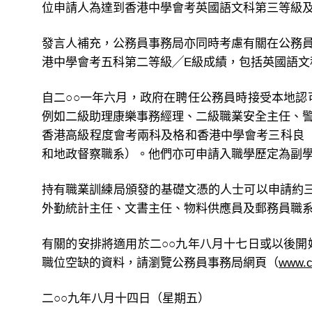
位申請人為達到香港中學會考英國語文科第三等級
發言人補充，公務員事務局亦同時考慮有關在公務
港中學會考五科第二等級╱E級成績，包括英國語
自二○○一年六月，政府在聘任公務員時接受本地
例如二級助理康樂事務經理、二級職業安全主任、
香港高級程度會考兩科及格和香港中學會考三科良（
和地政督察職系）。他們亦可申請入職學歷定為副
持有職業訓練局頒發的基礎文憑的人士可以申請約
外勤統計主任、文書主任、物料供應員及郵務員職
有關的安排將適用於二○○九年八月十七日或以後
職位空缺的資料，請瀏覽公務員事務局網頁（
www.c
二○○九年八月十四日（星期五）