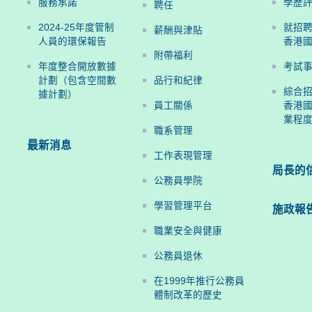
服務承諾
學歷
聘任
2024-25年度管制
就招
薪酬與津貼
人員的環保報告
香港
附帶福利
年度整合開放數據
考試
計劃（包含空間數
品行和紀律
綜合
據計劃）
員工關係
香港國
業程
職系管理
最新消息
工作表現管理
局長的
公務員學院
學習管理平台
施政報
職業安全與健康
公務員退休
在1999年推行公務員
體制改革的歷史