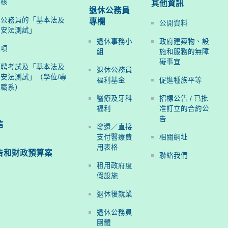
評核
其他資訊
退休公務員
聘公務員的「基本法及
專欄
公開資料
國安法測試」
退休事務小
政府建築物、設
事項
組
施和服務的無障
礙事宜
招聘考試及「基本法及
退休公務員
安法測試」（學位/專
福利基金
促進種族平等
度職系）
醫療及牙科
招標公告 / 已批
福利
准訂立的合約公
告
信
發還／直接
支付醫療費
相關網址
用表格
告和
財政預算案
聯絡我們
租用政府度
假設施
退休後就業
退休公務員
團體