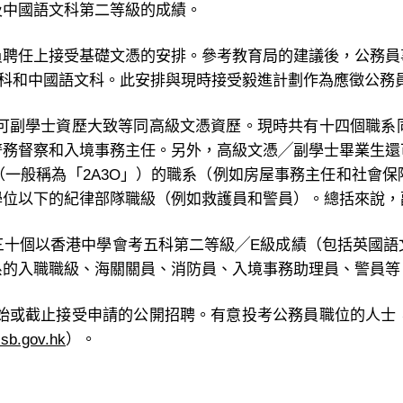
及中國語文科第二等級的成績。
員聘任上接受基礎文憑的安排。參考教育局的建議後，公務員
文科和中國語文科。此安排與現時接受毅進計劃作為應徵公務
認可副學士資歷大致等同高級文憑資歷。現時共有十四個職系
警務督察和入境事務主任。另外，高級文憑╱副學士畢業生還
一般稱為「2A3O」）的職系（例如房屋事務主任和社會
學位以下的紀律部隊職級（例如救護員和警員）。總括來說，
三十個以香港中學會考五科第二等級╱E級成績（包括英國語
系的入職職級、海關關員、消防員、入境事務助理員、警員等
開始或截止接受申請的公開招聘。有意投考公務員職位的人士
sb.gov.hk
）。