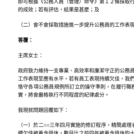
即可根據《公務人員（管理）命令》第１２條採取
的成效；若有評估，結果是甚麼；及
（二）會不會採取措施進一步提升公務員的工作表
答覆：
主席女士：
政府致力維持一支專業、高效率和廉潔守正的公務
工作表現至應有水平。若有員工表現持續欠佳，我
恪守各項公務員規例所訂立的操守準則，在履行職
實，將會嚴格執行不同程度的紀律處分。
我現就問題回覆如下：
（一）於二○○三年四月實施的修訂程序，精簡處理
續欠佳被着令退休，數目比之前四年被着令退休的