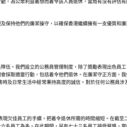
行動，為公眾利益着想而着令該人員退休，當局有沒有評估有
現及保持他們的廉潔操守，以確保香港繼續擁有一支優質和廉
員隊伍。我們設立的公務員管理制度，除了奬勵表現出色員工
們會採取適當行動，包括着令他們退休。在廉潔守正方面，我
務時及日常生活中經常秉持高度的誠信。對於任何公務員涉
表現欠佳員工的手續，把着令退休所需的時間縮短。在截至
十六名員工為多。在此期間，另有七十三名員工接受督導，當