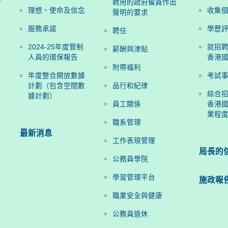
聘用的政府僱員作出
理想、使命及信念
收集
聲明的要求
服務承諾
學歷
聘任
2024-25年度管制
就招
薪酬與津貼
人員的環保報告
香港
附帶福利
年度整合開放數據
考試
計劃（包含空間數
品行和紀律
綜合
據計劃）
員工關係
香港國
業程
職系管理
最新消息
工作表現管理
局長的
公務員學院
學習管理平台
施政報
職業安全與健康
公務員退休