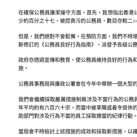
在確保公務員廉潔操守方面，首先，我想指出香港公
少約百分之十七，被控貪污的公務員，數目亦較二○
但是，我們絕對不會鬆懈。在預防方面，我們不時
新修訂的《公務員良好行為指南》，派發予各級公
政府亦透過宣傳和教育，使公務員維持良好的行為
施。
公務員事務局與廉政公署會在今年中舉辦一個大型
我們會繼續採取嚴厲措施制裁涉及不當行為的公務
年平均約有六百六十宗，而當中被革職或着令退休
助部門對涉及行為不當的員工採取適當的紀律行動
當局會不時檢討上述措施的成效和採取新措施，以