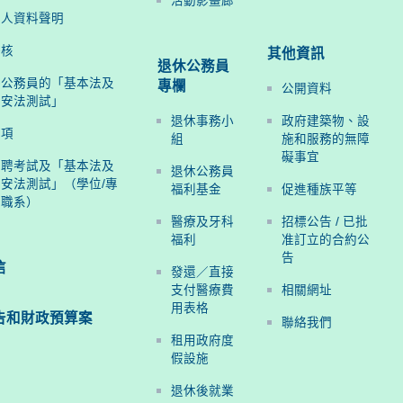
活動影畫廊
個人資料聲明
評核
其他資訊
退休公務員
聘公務員的「基本法及
專欄
公開資料
國安法測試」
退休事務小
政府建築物、設
事項
組
施和服務的無障
礙事宜
招聘考試及「基本法及
退休公務員
安法測試」（學位/專
福利基金
促進種族平等
度職系）
醫療及牙科
招標公告 / 已批
福利
准訂立的合約公
告
信
發還／直接
支付醫療費
相關網址
用表格
告和
財政預算案
聯絡我們
租用政府度
假設施
退休後就業