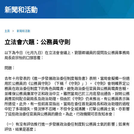
新聞和活動
主頁
>
新聞和活動
立法會六題：公務員守則
以下為今日（七月九日）在立法會會議上，劉慧卿議員的提問及公務員事務局
局長俞宗怡的口頭答覆：
問題：
去年十月發表的《進一步發展政治委任制度報告書》表明，當局會擬備一份適
用於公務員的《公務員守則》（下稱「《守則》」）。《守則》會明確界定公
務員在政治委任制度下的角色與職責，避免政治委任官員與公務員職責含糊，
並確保公務員廉潔守正和政治中立。雖然當局已於三月底發出通告，說明公務
員應如何配合副局長及政治助理，但由於《守則》仍未推出，有公務員表示無
所適從。此外，有一些前高官指出，當局在委任首批副局長和政治助理的過程
中犯了多項錯失，情況慘不忍睹，不但令全城沸騰、打擊公務員士氣，亦影響
了這些政治委任官員與公務員的磨合。為此，行政機關可否告知本會：
（一）有沒有評估推行進一步發展政治委任制度對公務員士氣的影響；如果有
評估，結果是甚麼；