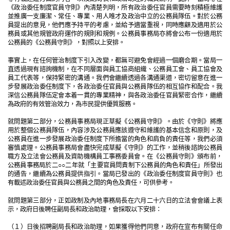
《政治委任制度官員守則》內清楚列明，所有政治委任官員需要時刻積極維護
並推廣一支廉潔、常任、專業、用人唯才及政治中立的公務員隊伍。對於公務
員提出的意見，他們應予持平的考慮，並給予適當重視，同時應顧及適用於公
務員或其他規管政府運作的規則和規例。公務員事務局亦將會公布一份適用於
公務員的《公務員守則》，對照以上安排。
事實上，在任何管治制度下引入改變，都無可避免會經過一個磨合期。當局一
直透過現有諮詢機制，在不同層面與員工協商組織、公務員工會、員工協會及
員工代表等，保持緊密的溝通。我們會繼續透過各溝通渠道，密切留意在進一
步發展政治委任制度下，各政治委任官員與公務員隊伍的相互協作和配合。我
深信公務員隊伍定會本着一貫的專業精神，與各政治委任官員緊密合作，繼續
為政府的有效管治效力，為市民提供優質服務。
就問題第二部分，公務員事務局現正草擬《公務員守則》。由於《守則》將應
用於整個公務員隊伍，內容涉及公務員應該遵守和維護的基本信念和原則，及
公務員在進一步發展政治委任制度下所擔當的角色和肩負的責任等，我們必須
審慎處理。公務員事務局會盡快完成草擬《守則》的工作，並稍後諮詢公務員
職方及立法會公務員及資助機構員工事務委員會。在《公務員守則》頒布前，
公務員事務局於二○○二年就「主要官員問責制下公務員的角色和責任」所發出
的通告，繼續為公務員提供指引。當局已發出的《政治委任制度官員守則》也
有載述政治委任官員與公務員之間的角色及責任，可供參考。
就問題第三部分，正如政制及內地事務局長在六月二十六日的立法會會議上表
示，政府日後聘任副局長和政治助理，會採取以下安排：
（１）日後招聘副局長和政治助理，如果獲得他們同意，政府在宣布有關任命