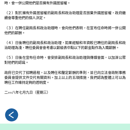
時，會一併公開他們是否擁有外國居留權。
（２）對於擁有外國居留權的副局長和政治助理是否放棄外國居留權，政府繼
續會尊重他們的個人決定。
（３）在聘任副局長和政治助理時，會向他們表明，在宣布任命時將一併公開
他們的薪酬。
（４）日後聘任的副局長和政治助理，如果經驗和年資較已聘任的副局長和政
治助理為淺，聘任委員會會考慮以薪級表中點以下的薪金點作為入職薪酬。
（５）日後在宣布任命時，會安排副局長和政治助理與傳媒會面，以加深公眾
對他們的認識。
政府已交代了招聘過程，以及聘任和釐定薪酬的準則，並已向立法會政制事務
委員會提供文件交代有關資料。加上以上的五項措施，我們認為整體上可以為
聘任工作維持足夠的透明度。
二○○八年七月九日（星期三）