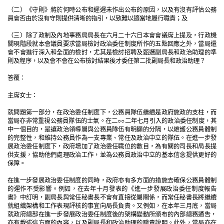
（二）《守則》將於何時公布和遲遲未作出公布的原因，以及有沒有評估公務
員會否由於沒有守則提供清晰的指引，以致難以適當地履行職責；及
（三）除了政制及內地事務局局長在六月二十六日本會會議席上提及，行政機
關現階段就本會議員要求當局檢討政治委任制度所作的五點回應之外，當局還
會不會進行深入和全面的檢討，尤其是檢討招聘及甄選副局長和政治助理的準
則及程序，以及會不會在公布檢討結果後才委任第二批副局長和政治助理？
答覆：
主席女士：
就問題第一部分，在政治委任制度下，公務員隊伍繼續是政府施政的支柱，而
當局亦非常重視公務員隊伍的士氣。在二○○二年七月引入的政治委任制度，其
中一個目的，是讓政治領導層與公務員隊伍有明顯的分隔，以維護公務員體制
的完整性，和維持公務員作為一支專業、常任及政治中立的隊伍。在進一步發
展政治委任制度下，政府增加了政治委任職位的數目，為有關的司長和局長提
供支援，協助他們處理政治工作，並為公務員政治中立的基本信念提供更好的
保障。
在進一步發展政治委任制度的同時，政府亦有多方面的措施去確保公務員體制
的運作不受影響。例如，在去年十月發表的《進一步發展政治委任制度報告
書》中訂明，副局長與常任秘書長不會有直接從屬關係，而常任秘書長將繼續
就組織架構和工作表現評核的事宜向局長負責。又例如，在本年三月底，當局
就政府總部在進一步發展政治委任制度後的架構變動所頒布的內部總務通告，
亦有載述這方面的內容，以及副局長和政治助理的職責說明。此外，當局亦在