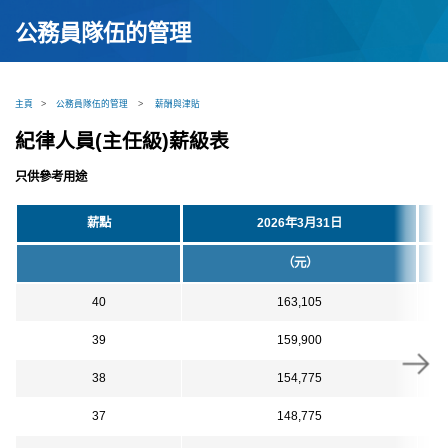
公務員隊伍的管理
主頁
>
公務員隊伍的管理
>
薪酬與津貼
紀律人員(主任級)薪級表
只供參考用途
薪點
2026年3月31日
（元）
40
163,105
39
159,900
38
154,775
37
148,775