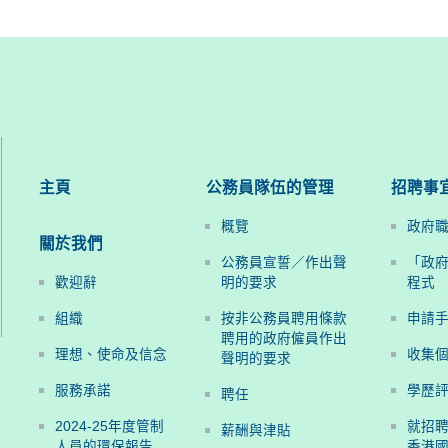
主頁
公務員隊伍的管理
招聘事
概覽
政府
關於我們
公務員宣誓／作出聲
「政
歡迎辭
明的要求
程式
組織
按非公務員聘用條款
申請
聘用的政府僱員作出
理想、使命及信念
收集
聲明的要求
服務承諾
學歷
聘任
2024-25年度管制
就招
薪酬與津貼
人員的環保報告
香港