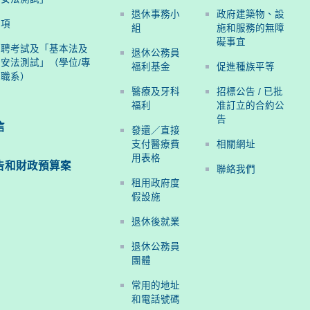
退休事務小
政府建築物、設
事項
組
施和服務的無障
礙事宜
招聘考試及「基本法及
退休公務員
安法測試」（學位/專
福利基金
促進種族平等
度職系）
醫療及牙科
招標公告 / 已批
福利
准訂立的合約公
告
信
發還／直接
支付醫療費
相關網址
用表格
告和
財政預算案
聯絡我們
租用政府度
假設施
退休後就業
退休公務員
團體
常用的地址
和電話號碼