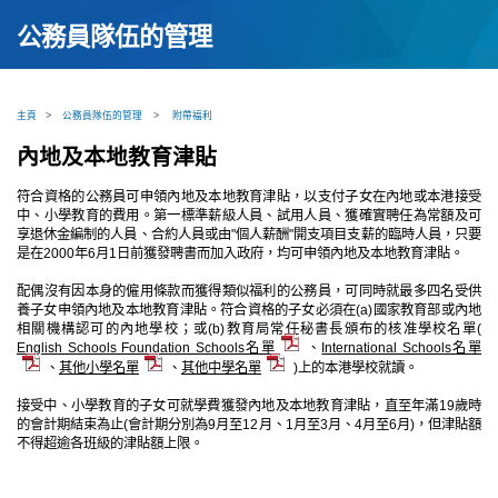
公務員隊伍的管理
主頁
>
公務員隊伍的管理
>
附帶福利
內地及本地教育津貼
符合資格的公務員可申領內地及本地教育津貼，以支付子女在內地或本港接受
中、小學教育的費用。第一標準薪級人員、試用人員、獲確實聘任為常額及可
享退休金編制的人員、合約人員或由"個人薪酬"開支項目支薪的臨時人員，只要
是在2000年6月1日前獲發聘書而加入政府，均可申領內地及本地教育津貼。
配偶沒有因本身的僱用條款而獲得類似福利的公務員，可同時就最多四名受供
養子女申領內地及本地教育津貼。符合資格的子女必須在(a)國家教育部或內地
相關機構認可的內地學校；或(b)教育局常任秘書長頒布的核准學校名單(
English Schools Foundation Schools名單
、
International Schools名單
、
其他小學名單
、
其他中學名單
)上的本港學校就讀。
接受中、小學教育的子女可就學費獲發內地及本地教育津貼，直至年滿19歲時
的會計期結束為止(會計期分別為9月至12月、1月至3月、4月至6月)，但津貼額
不得超逾各班級的津貼額上限。